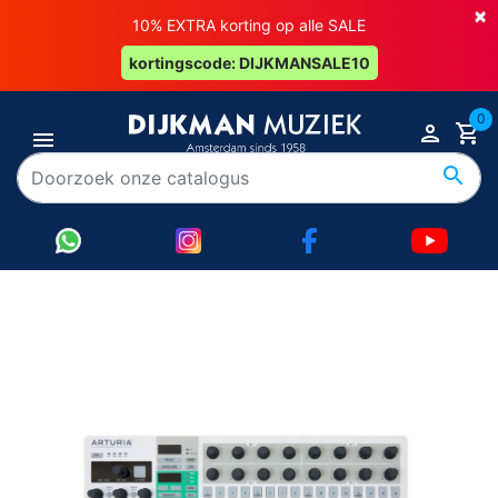
×
10% EXTRA korting op alle SALE
kortingscode: DIJKMANSALE10
0