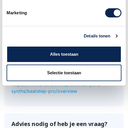
LED-display
USB-poort
Marketing
2x Pitch-, Velo- en gate-uitgang 3,5 mm
mini-jack (1x per sequencer)
8x Drum gate-uitgang 3,5 mm mini-jack
Details tonen
Clock input en output 3,5 mm mini-jack
MIDI In / Out 3,5 mm mini-jack
Inclusief MIDI adapter
Alles toestaan
Selectie toestaan
Website fabrikant
https://www.arturia.com/products/hybrid-
synths/beatstep-pro/overview
Advies nodig of heb je een vraag?