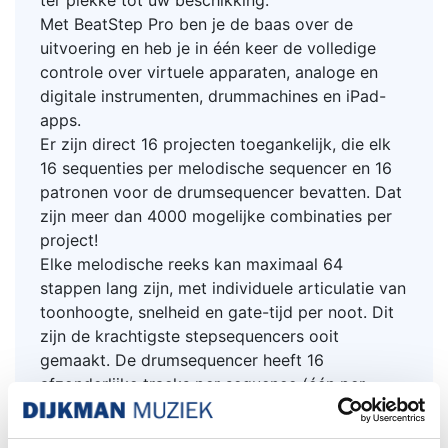
Met BeatStep Pro ben je de baas over de
uitvoering en heb je in één keer de volledige
controle over virtuele apparaten, analoge en
digitale instrumenten, drummachines en iPad-
apps.
Er zijn direct 16 projecten toegankelijk, die elk
16 sequenties per melodische sequencer en 16
patronen voor de drumsequencer bevatten. Dat
zijn meer dan 4000 mogelijke combinaties per
project!
Elke melodische reeks kan maximaal 64
stappen lang zijn, met individuele articulatie van
toonhoogte, snelheid en gate-tijd per noot. Dit
zijn de krachtigste stepsequencers ooit
gemaakt. De drumsequencer heeft 16
afzonderlijke tracks per sequence (één per
pad). Neem in realtime op vanaf de pads of
gebruik de stapknoppen voor de klassieke