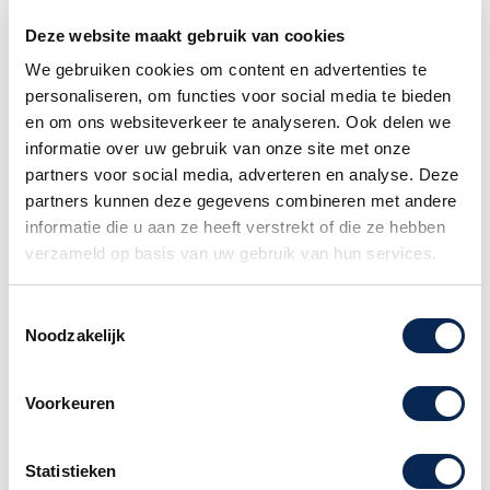
drummachine-workflow.
Deze website maakt gebruik van cookies
Specificaties Beatstep Pro;
We gebruiken cookies om content en advertenties te
MIDI-controller en Step Sequencer
personaliseren, om functies voor social media te bieden
Compatibel met apparaten met MIDI, USB,
en om ons websiteverkeer te analyseren. Ook delen we
CV/ Gate of DIN Sync aansluiting
informatie over uw gebruik van onze site met onze
Twee onafhankelijke (colour-coded)
partners voor social media, adverteren en analyse. Deze
monofonische step sequencers, elk met een
partners kunnen deze gegevens combineren met andere
aparte display om de huidige playback
informatie die u aan ze heeft verstrekt of die ze hebben
positie en bank lengte aan te geven
verzameld op basis van uw gebruik van hun services.
Elke sequencer heeft een 1V/Oct CV (control
Voltage) en een (10V) Gate uitgang
Toestemmingsselectie
Swing en randomizer functie
Noodzakelijk
Extra drum sequencer voor 16 afzonderlijke
sequencer tracks
16 drukgevoelige pads
Voorkeuren
16 Stap Pads
8 touch-sensitive draaiknoppen
Statistieken
Transportknoppen