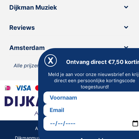
Dijkman Muziek
Reviews
Amsterdam
Ontvang direct €7,50 korti
Alle prijzen zijn inclusief 21% BTW, tenzij anders
Meld je aan voor onze nieuwsbrief en kri
vermeld.
direct een persoonlijke kortingscode
toegestuurd!
Algemene Voorwaarden | Privacy
Dijkmanmuziek 2026 © | Alle rechten voorbehouden