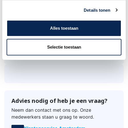
geleiderdoorsnede van 0,22 mm² (AWG24)en
is ontworpen door ons Adam Hall Cables®-
Details tonen
team in Duitsland
Wordt geleverd met een speciale zachte
Alles toestaan
PVC-mantel voor professionele
flexibiliteitswaarden
Voor al onze geleiders gebruiken wij
Selectie toestaan
uitsluitend OFC (zuurstofvrij koper)
Advies nodig of heb je een vraag?
Neem dan contact met ons op. Onze
medewerkers staan u graag te woord.