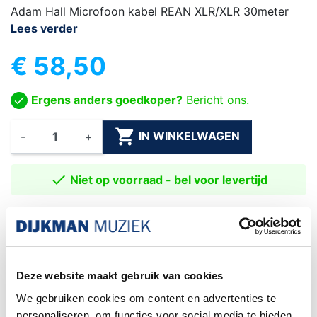
Adam Hall Microfoon kabel REAN XLR/XLR 30meter
Lees verder
€ 58,50
Ergens anders goedkoper?
Bericht ons.

IN WINKELWAGEN
-
+

Niet op voorraad - bel voor levertijd
Gratis verzending
Vanaf €75
Exacte levertijd weten?
Bel naar de winkel! 020-6265611
Deze website maakt gebruik van cookies
We gebruiken cookies om content en advertenties te
Het kiezen van een
DHL service punt is niet
personaliseren, om functies voor social media te bieden