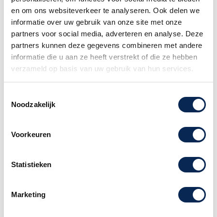
mogelijk wanneer uw bestelling een piano of
en om ons websiteverkeer te analyseren. Ook delen we
gitaar
bevat. Dit formaat pakket wordt door het
informatie over uw gebruik van onze site met onze
postpunt namelijk niet geaccepteerd.
partners voor social media, adverteren en analyse. Deze
partners kunnen deze gegevens combineren met andere
Familiebedrijf sinds 1958
informatie die u aan ze heeft verstrekt of die ze hebben
verzameld op basis van uw gebruik van hun services.
Adam Hall 4 STAR Microfoon Kabel
Toestemmingsselectie
Noodzakelijk
REAN XLR/XLR 30 Meter
Deze microfoonkabel uit de 4 STAR SERIE is
Voorkeuren
gemaakt voor laag tot gemiddeld intensief
gebruik.
Deze kabel heeft originele Rean®
Statistieken
connectoren met verzilverde contacten.
Elk nieuw ontwikkeld product gaat door de
Marketing
handen van een Neutrik®-ingenieur
Deze kabels hebben een inwendige