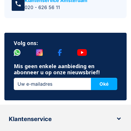
Klantenservice Amsterdam
call
020 - 626 56 11
Volg ons:
Mis geen enkele aanbieding en
abonneer u op onze nieuwsbrief!
Oké
Klantenservice