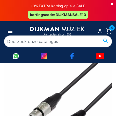
×
10% EXTRA korting op alle SALE
kortingscode: DIJKMANSALE10
0